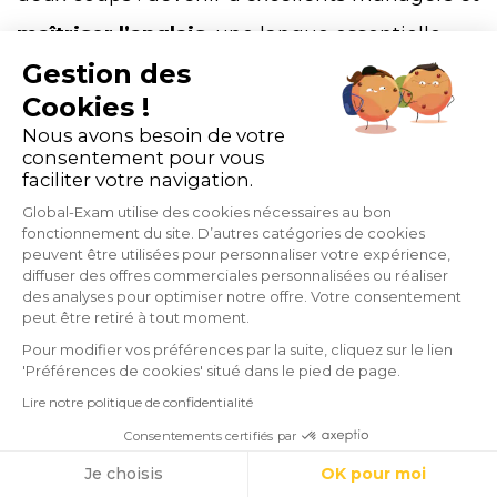
maîtriser l’anglais
, une langue essentielle
Gestion des
pour toute personne souhaitant obtenir un
Cookies !
poste d’encadrement.
Nous avons besoin de votre
consentement pour vous
faciliter votre navigation.
Bon à savoir
: les
formations d'anglais sont
Global-Exam utilise des cookies nécessaires au bon
aussi accessibles grâce au CPF
!
fonctionnement du site. D’autres catégories de cookies
peuvent être utilisées pour personnaliser votre expérience,
diffuser des offres commerciales personnalisées ou réaliser
des analyses pour optimiser notre offre. Votre consentement
Nous mettons à leur disposition plus de
peut être retiré à tout moment.
25 parcours scénarisés et 500 situations
Pour modifier vos préférences par la suite, cliquez sur le lien
'Préférences de cookies' situé dans le pied de page.
issues du monde de l’entreprise
.
Lire notre politique de confidentialité
L’opportunité parfaite pour acquérir les
Consentements certifiés par
compétences nécessaires à la gestion
Cookies
Je choisis
OK pour moi