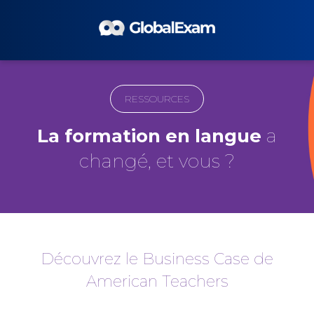
RESSOURCES
La
formation
en
langue
a
changé, et vous ?
Découvrez le Business Case de
American Teachers