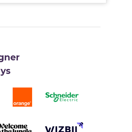
gner
ays