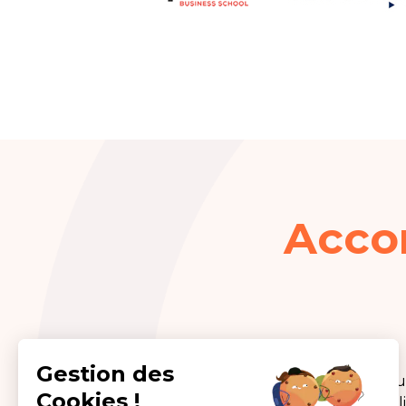
Acco
Gestion des
GlobalExam propose des solut
Cookies !
pour les particuliers, les éta