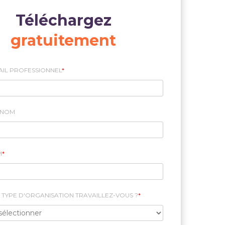
Téléchargez
gratuitement
AIL PROFESSIONNEL
*
ÉNOM
M
*
 TYPE D'ORGANISATION TRAVAILLEZ-VOUS ?
*