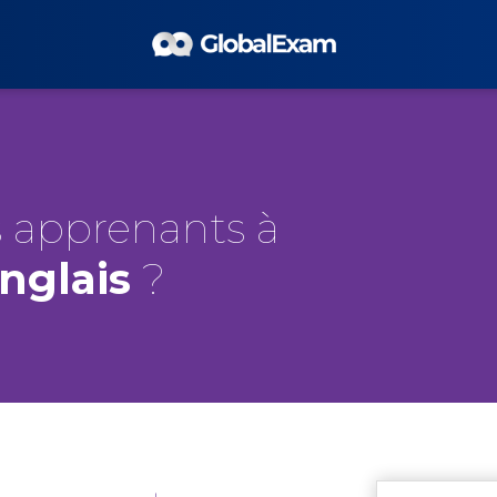
 apprenants à
Anglais
?