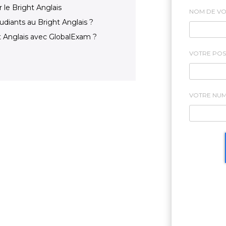
r le Bright Anglais
NOM DE VO
diants au Bright Anglais ?
t Anglais avec GlobalExam ?
VOTRE POST
VOTRE NU