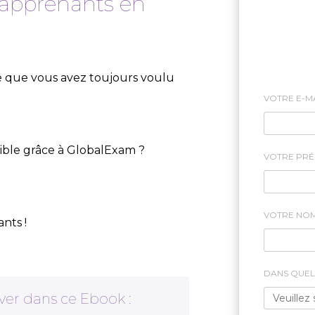
s apprenants en
e que vous avez toujours voulu
VOTRE E-M
ible grâce à GlobalExam ?
VOTRE PR
VOTRE NO
ants !
DANS QUEL
ver dans ce Ebook :