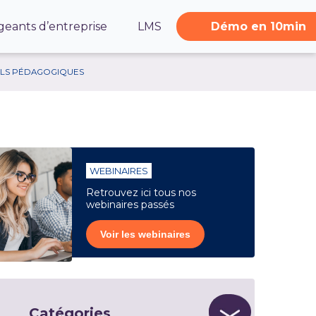
geants d’entreprise
LMS
Démo en 10min
ILS PÉDAGOGIQUES
WEBINAIRES
Retrouvez ici tous nos
webinaires passés
Voir les webinaires
Catégories