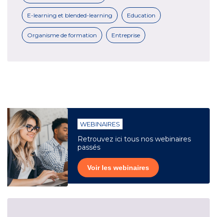
E-learning et blended-learning
Education
Organisme de formation
Entreprise
WEBINAIRES
Retrouvez ici tous nos webinaires
passés
Voir les webinaires