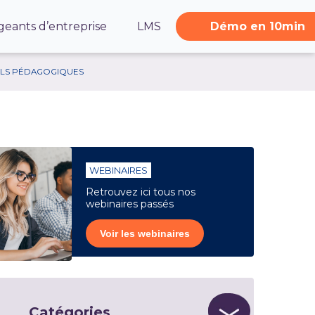
geants d’entreprise
LMS
Démo en 10min
ILS PÉDAGOGIQUES
WEBINAIRES
Retrouvez ici tous nos
webinaires passés
Voir les webinaires
Catégories