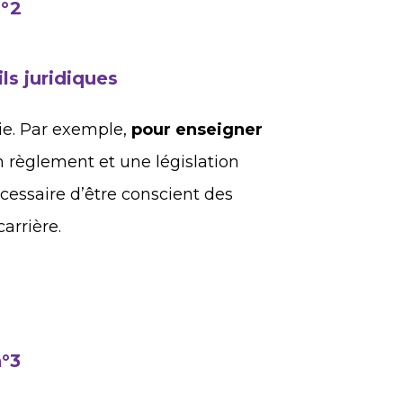
n°2
ls juridiques
ie. Par exemple,
pour enseigner
un règlement et une législation
écessaire d’être conscient des
carrière.
n°3