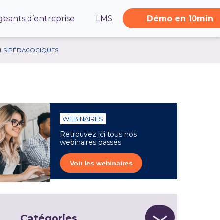
geants d’entreprise
LMS
Démo en 10min
ILS PÉDAGOGIQUES
WEBINAIRES
Retrouvez ici tous nos
webinaires passés
Voir les webinaires
Catégories