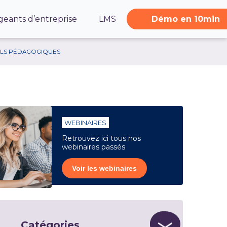
geants d’entreprise
LMS
Démo en 10min
ILS PÉDAGOGIQUES
WEBINAIRES
Retrouvez ici tous nos
webinaires passés
Voir les webinaires
Catégories