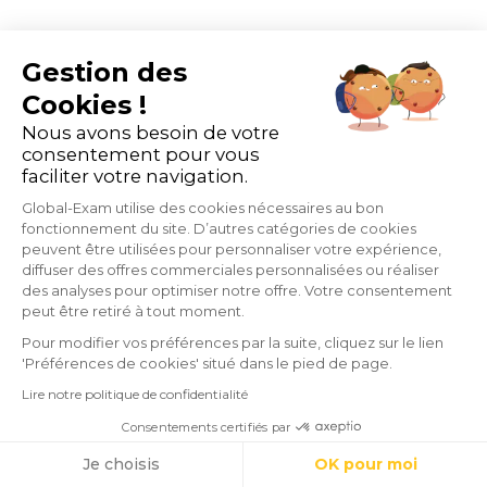
L'enseignement
L'un des avantages de
Gestion des
en ligne est
l'apprentissage en ligne est la
Cookies !
Nous avons besoin de votre
flexible
polyvalence qu'il peut offrir
consentement pour vous
aux apprenants. Avec un
faciliter votre navigation.
Global-Exam utilise des cookies nécessaires au bon
programme d'apprentissage
fonctionnement du site. D’autres catégories de cookies
peuvent être utilisées pour personnaliser votre expérience,
en ligne, la formation peut
diffuser des offres commerciales personnalisées ou réaliser
avoir lieu à tout moment
.
des analyses pour optimiser notre offre. Votre consentement
peut être retiré à tout moment.
Pour modifier vos préférences par la suite, cliquez sur le lien
'Préférences de cookies' situé dans le pied de page.
L'apprentissage
La possibilité d'accéder aux
Lire notre politique de confidentialité
en ligne est
programmes d'apprentissage
Consentements certifiés par
mobile
en ligne sur n'importe quel
Cookies
Je choisis
OK pour moi