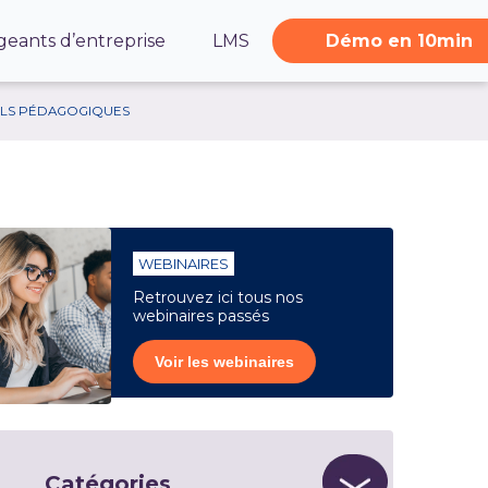
geants d’entreprise
LMS
Démo en 10min
ILS PÉDAGOGIQUES
WEBINAIRES
Retrouvez ici tous nos
webinaires passés
Voir les webinaires
Catégories