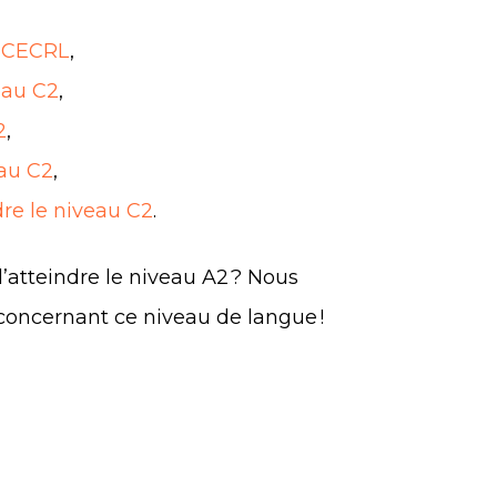
u CECRL
,
eau C2
,
2
,
eau C2
,
dre le niveau C2
.
’atteindre le niveau A2 ? Nous
concernant ce niveau de langue !