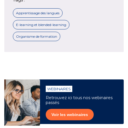
Apprentissage des langues
E-learning et blended-learning
Organisme de formation
WEBINAIRES
Retrouvez ici tous nos webinaires
passés
Voir les webinaires