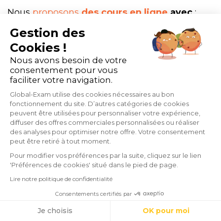
Nous
proposons
des cours en ligne
avec
:
Gestion des
des exercices corrigés en détail,
Cookies !
Nous avons besoin de votre
des examens blancs,
consentement pour vous
faciliter votre navigation.
des coachings vidéos,
Global-Exam utilise des cookies nécessaires au bon
des visioconférences,
fonctionnement du site. D’autres catégories de cookies
peuvent être utilisées pour personnaliser votre expérience,
et des conseils pratiques.
diffuser des offres commerciales personnalisées ou réaliser
des analyses pour optimiser notre offre. Votre consentement
peut être retiré à tout moment.
Nous accompagnons vos apprenants tout au
Pour modifier vos préférences par la suite, cliquez sur le lien
long de leur parcours d'apprentissage de
'Préférences de cookies' situé dans le pied de page.
Lire notre politique de confidentialité
l'anglais. Les
évaluations continues
Consentements certifiés par
permettent de mieux vérifier leur progression
Cookies
Je choisis
OK pour moi
et leurs acquis et de continuer d’adapter leur