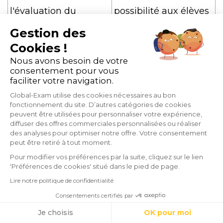
l'évaluation du
possibilité aux élèves
contenu en
d'exprimer leur
Gestion des
Cookies !
mathématiques et
compréhension de
Nous avons besoin de votre
l'évaluation de la
notions
consentement pour vous
faciliter votre navigation.
langue seconde
mathématiques par
Global-Exam utilise des cookies nécessaires au bon
des moyens non
fonctionnement du site. D’autres catégories de cookies
peuvent être utilisées pour personnaliser votre expérience,
verbaux ou non écrits,
diffuser des offres commerciales personnalisées ou réaliser
des analyses pour optimiser notre offre. Votre consentement
ou de se servir de
peut être retiré à tout moment.
moyens non verbaux
Pour modifier vos préférences par la suite, cliquez sur le lien
'Préférences de cookies' situé dans le pied de page.
ou non écrits comme
Lire notre politique de confidentialité
soutien à l'expression
Consentements certifiés par
en langue seconde
Cookies
Je choisis
OK pour moi