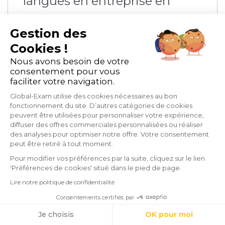
langues en entreprise en
2024
Gestion des
Cookies !
Apprentissage des langues
Nous avons besoin de votre
consentement pour vous
E-learning et blended-learning
faciliter votre navigation.
6 min de lecture
Global-Exam utilise des cookies nécessaires au bon
fonctionnement du site. D’autres catégories de cookies
peuvent être utilisées pour personnaliser votre expérience,
diffuser des offres commerciales personnalisées ou réaliser
des analyses pour optimiser notre offre. Votre consentement
peut être retiré à tout moment.
Pour modifier vos préférences par la suite, cliquez sur le lien
'Préférences de cookies' situé dans le pied de page.
Lire notre politique de confidentialité
Consentements certifiés par
Cookies
Le meilleur de la EdTech et de
Je choisis
OK pour moi