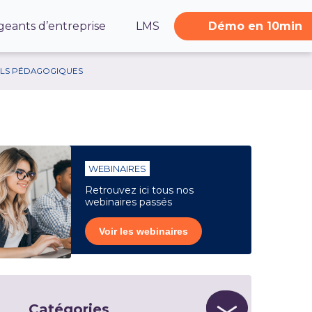
geants d’entreprise
LMS
Démo en 10min
ILS PÉDAGOGIQUES
WEBINAIRES
Retrouvez ici tous nos
webinaires passés
Voir les webinaires
Catégories