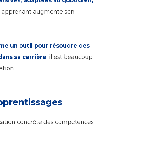
rsives, adaptées au quotidien,
l’apprenant augmente son
me un outil pour résoudre des
ans sa carrière
, il est beaucoup
ation.
apprentissages
plication concrète des compétences