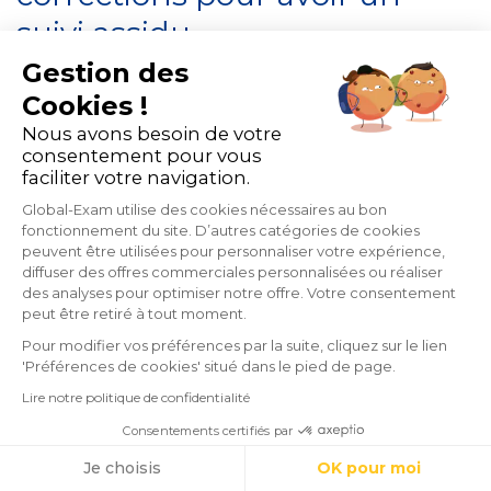
suivi assidu
Gestion des
Cookies !
Après chaque bilan sur le niveau de la langue,
Nous avons besoin de votre
il est fondamental de proposer une correction
consentement pour vous
faciliter votre navigation.
claire et constructive. Et pour cause, c’est au
Global-Exam utilise des cookies nécessaires au bon
cours de cette étape que l’auditoire devra
fonctionnement du site. D’autres catégories de cookies
peuvent être utilisées pour personnaliser votre expérience,
comprendre ses erreurs pour ne plus réitérer
diffuser des offres commerciales personnalisées ou réaliser
des analyses pour optimiser notre offre. Votre consentement
les erreurs de langue. Pour apprendre
peut être retiré à tout moment.
l’anglais, cette étape est fondamentale.
Pour modifier vos préférences par la suite, cliquez sur le lien
'Préférences de cookies' situé dans le pied de page.
Lire notre politique de confidentialité
Selon le profil et la disponibilité des
Consentements certifiés par
apprenants, vous pouvez opter entre
Cookies
Je choisis
OK pour moi