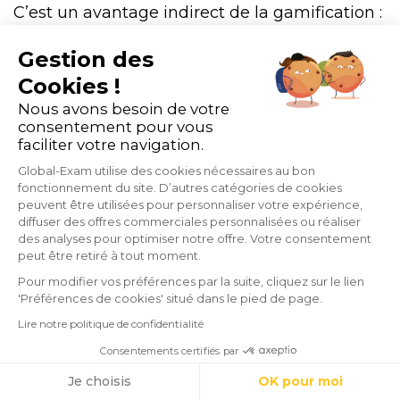
C’est un avantage indirect de la gamification :
parce qu’elle leur permettra de faire partie
Gestion des
d’un groupe et d’un jeu où ils s’amusent, vos
Cookies !
étudiants prendront plus de plaisir à suivre
Nous avons besoin de votre
consentement pour vous
cette formation dans laquelle ils se sentiront
faciliter votre navigation.
en confiance. Leur motivation, leur
Global-Exam utilise des cookies nécessaires au bon
fonctionnement du site. D’autres catégories de cookies
engagement et leur niveau n’en seront que
peuvent être utilisées pour personnaliser votre expérience,
diffuser des offres commerciales personnalisées ou réaliser
plus élevés et ils en seront récompensés.
des analyses pour optimiser notre offre. Votre consentement
peut être retiré à tout moment.
Pour modifier vos préférences par la suite, cliquez sur le lien
'Préférences de cookies' situé dans le pied de page.
Lire notre politique de confidentialité
Consentements certifiés par
La compétition avec les autres joueurs et
Cookies
Je choisis
OK pour moi
l’envie de gagner