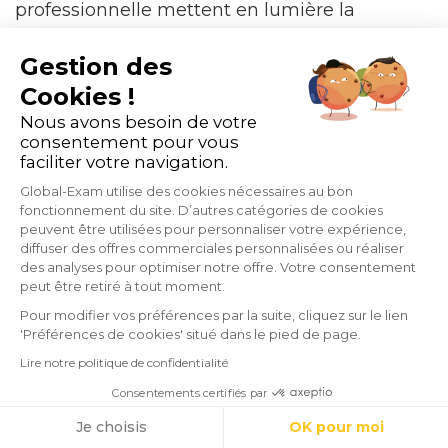
professionnelle mettent en lumière la
diversité des options disponibles pour
Gestion des
répondre aux besoins variés des apprenants,
Cookies !
qu’ils soient salariés, étudiants ou en
Nous avons besoin de votre
consentement pour vous
reconversion. Chaque modalité présente ses
faciliter votre navigation.
propres atouts, permettant aux responsables
Global-Exam utilise des cookies nécessaires au bon
fonctionnement du site. D’autres catégories de cookies
de formation de concevoir des parcours
peuvent être utilisées pour personnaliser votre expérience,
diffuser des offres commerciales personnalisées ou réaliser
adaptés aux compétences et aux exigences
des analyses pour optimiser notre offre. Votre consentement
peut être retiré à tout moment.
du marché.
Pour modifier vos préférences par la suite, cliquez sur le lien
'Préférences de cookies' situé dans le pied de page.
Lire notre politique de confidentialité
Dans un environnement professionnel en
Consentements certifiés par
constante évolution, rester informé sur ces
Cookies
Je choisis
OK pour moi
différentes approches est crucial. Cela permet