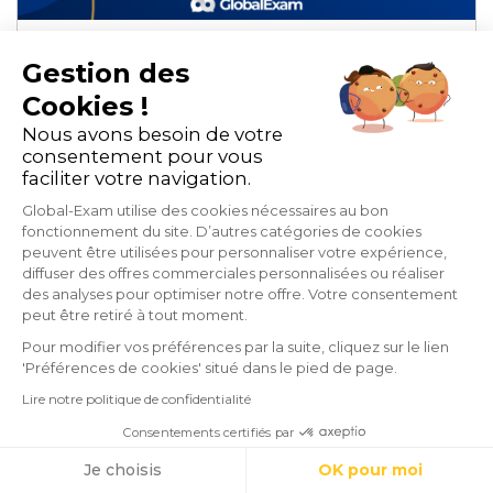
Gestion des
Comparatif : microlearning,
Cookies !
mobile learning et adaptive
Nous avons besoin de votre
learning
consentement pour vous
faciliter votre navigation.
Global-Exam utilise des cookies nécessaires au bon
E-learning et blended-learning
fonctionnement du site. D’autres catégories de cookies
peuvent être utilisées pour personnaliser votre expérience,
diffuser des offres commerciales personnalisées ou réaliser
Organisme de formation
des analyses pour optimiser notre offre. Votre consentement
peut être retiré à tout moment.
mins de lecture
Pour modifier vos préférences par la suite, cliquez sur le lien
'Préférences de cookies' situé dans le pied de page.
Lire notre politique de confidentialité
Consentements certifiés par
Cookies
Je choisis
OK pour moi