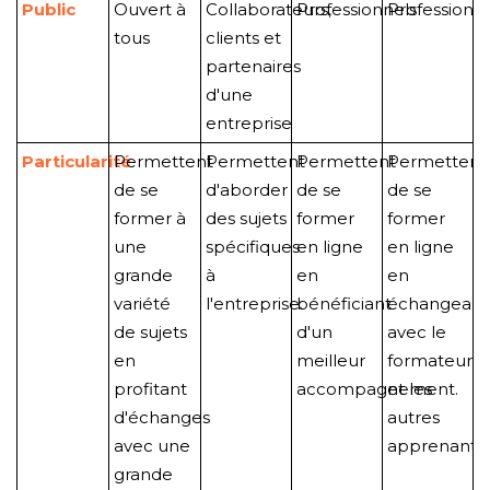
Public
Ouvert à
Collaborateurs,
Professionnels
Professionn
tous
clients et
partenaires
d'une
entreprise
Particularité
Permettent
Permettent
Permettent
Permettent
de se
d'aborder
de se
de se
former à
des sujets
former
former
une
spécifiques
en ligne
en ligne
grande
à
en
en
variété
l'entreprise.
bénéficiant
échangeant
de sujets
d'un
avec le
en
meilleur
formateur
profitant
accompagnement.
et les
d'échanges
autres
avec une
apprenant
s.
grande