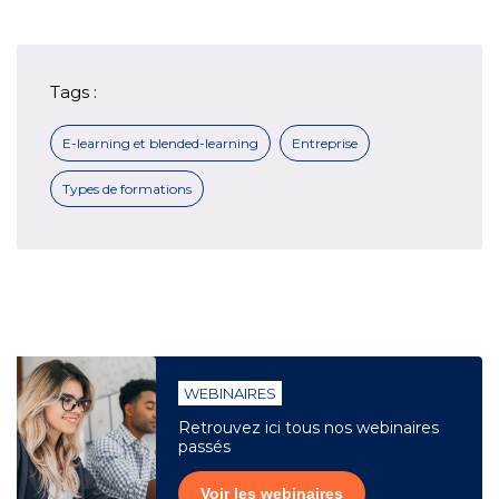
Tags :
E-learning et blended-learning
Entreprise
Types de formations
WEBINAIRES
Retrouvez ici tous nos webinaires
passés
Voir les webinaires