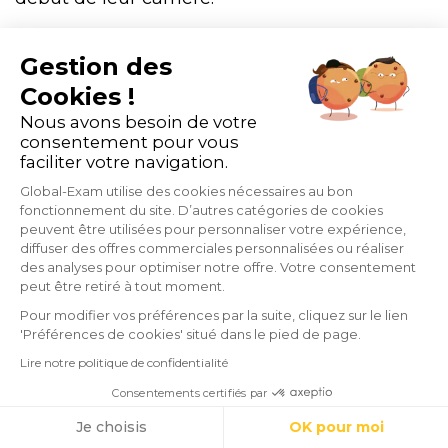
Gestion des
Tout travailleur dispose du droit à la formation
Cookies !
et d'un nombre de crédit sur le CPF pouvant
Nous avons besoin de votre
être utilisé afin d'être formé. Ainsi, vos
consentement pour vous
faciliter votre navigation.
collaborateurs (le demandeur de cours de
Global-Exam utilise des cookies nécessaires au bon
langue) peuvent être
formé à l'anglais
fonctionnement du site. D’autres catégories de cookies
peuvent être utilisées pour personnaliser votre expérience,
professionnel
ou général en mobilisant leur
diffuser des offres commerciales personnalisées ou réaliser
des analyses pour optimiser notre offre. Votre consentement
CPF.
peut être retiré à tout moment.
Pour modifier vos préférences par la suite, cliquez sur le lien
'Préférences de cookies' situé dans le pied de page.
Lire notre politique de confidentialité
Consentements certifiés par
Cookies
Je choisis
OK pour moi