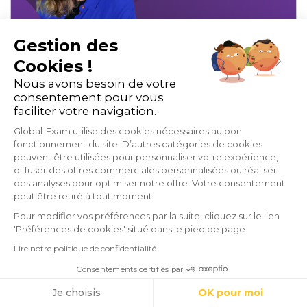
Gestion des
Cookies !
Expérience utilisateur :
Nous avons besoin de votre
partage d'expérience d'une
consentement pour vous
faciliter votre navigation.
experte de l'UX/UI
Global-Exam utilise des cookies nécessaires au bon
fonctionnement du site. D’autres catégories de cookies
peuvent être utilisées pour personnaliser votre expérience,
Apprentissage des langues
Temoignages et avis
diffuser des offres commerciales personnalisées ou réaliser
des analyses pour optimiser notre offre. Votre consentement
7 min de lecture
peut être retiré à tout moment.
Pour modifier vos préférences par la suite, cliquez sur le lien
'Préférences de cookies' situé dans le pied de page.
Lire notre politique de confidentialité
Consentements certifiés par
Cookies
Je choisis
OK pour moi