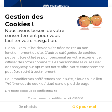
Gestion des
Comparatif : microlearning,
Cookies !
Nous avons besoin de votre
mobile learning et adaptive
consentement pour vous
learning
faciliter votre navigation.
Global-Exam utilise des cookies nécessaires au bon
fonctionnement du site. D’autres catégories de cookies
peuvent être utilisées pour personnaliser votre expérience,
E-learning et blended-learning
diffuser des offres commerciales personnalisées ou réaliser
des analyses pour optimiser notre offre. Votre consentement
Organisme de formation
peut être retiré à tout moment.
mins de lecture
Pour modifier vos préférences par la suite, cliquez sur le lien
'Préférences de cookies' situé dans le pied de page.
Lire notre politique de confidentialité
Consentements certifiés par
Cookies
Je choisis
OK pour moi