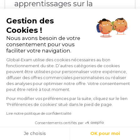
apprentissages sur la
formation pour 2025
Gestion des
Cookies !
E-learning et blended-learning
Nous avons besoin de votre
consentement pour vous
Organisme de formation
faciliter votre navigation.
Global-Exam utilise des cookies nécessaires au bon
mins de lecture
fonctionnement du site. D’autres catégories de cookies
peuvent être utilisées pour personnaliser votre expérience,
diffuser des offres commerciales personnalisées ou réaliser
des analyses pour optimiser notre offre. Votre consentement
peut être retiré à tout moment.
Pour modifier vos préférences par la suite, cliquez sur le lien
'Préférences de cookies' situé dans le pied de page.
Lire notre politique de confidentialité
Consentements certifiés par
Cookies
Je choisis
OK pour moi
Le meilleur de la EdTech et de