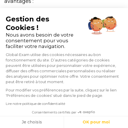
avantages :
Gestion des
elle permet de travailler en toute
Cookies !
autonomie
,
Nous avons besoin de votre
consentement pour vous
elle permet de travailler à son
rythme
et
faciliter votre navigation.
d’approfondir les compétences que l’on
Global-Exam utilise des cookies nécessaires au bon
fonctionnement du site. D’autres catégories de cookies
souhaite,
peuvent être utilisées pour personnaliser votre expérience,
diffuser des offres commerciales personnalisées ou réaliser
les supports et exercices sont
des analyses pour optimiser notre offre. Votre consentement
accessibles en illimité
,
peut être retiré à tout moment.
Pour modifier vos préférences par la suite, cliquez sur le lien
il est possible de suivre ses progrès de
'Préférences de cookies' situé dans le pied de page.
façon quotidienne, ce qui renforce la
Lire notre politique de confidentialité
motivation.
Consentements certifiés par
Cookies
Je choisis
OK pour moi