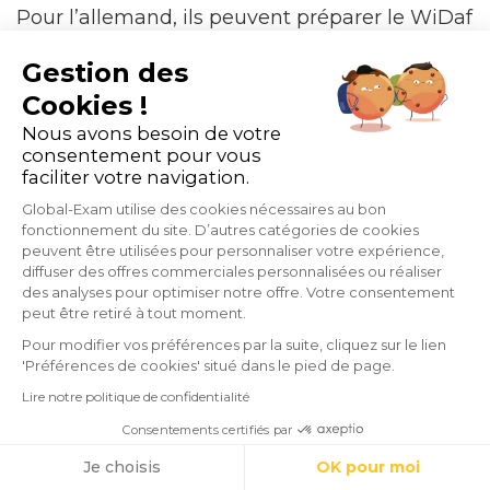
Pour l’allemand, ils peuvent préparer le WiDaf
ou le
Bright Deutsch
.
Gestion des
Cookies !
Quoi qu’il en soit, un test de niveau est
Nous avons besoin de votre
consentement pour vous
obligatoire afin de classer vos étudiants selon
faciliter votre navigation.
leur niveau respectif. Pour s’assurer que vos
Global-Exam utilise des cookies nécessaires au bon
fonctionnement du site. D’autres catégories de cookies
apprenants ont bien assimilé les cours, des
peuvent être utilisées pour personnaliser votre expérience,
diffuser des offres commerciales personnalisées ou réaliser
évaluations en fin de parcours sont
des analyses pour optimiser notre offre. Votre consentement
peut être retiré à tout moment.
organisées.
Pour modifier vos préférences par la suite, cliquez sur le lien
'Préférences de cookies' situé dans le pied de page.
Lire notre politique de confidentialité
Un autre
avantage de
suivre une formation
Consentements certifiés par
en ligne
avec GlobalExam est le fait de
Cookies
Je choisis
OK pour moi
pouvoir suivre individuellement vos étudiants