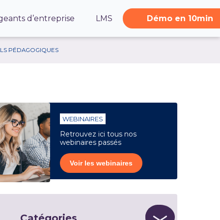
geants d’entreprise
LMS
Démo en 10min
ILS PÉDAGOGIQUES
WEBINAIRES
Retrouvez ici tous nos
webinaires passés
Voir les webinaires
Catégories