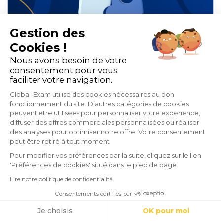
Gestion des
Cookies !
Nous avons besoin de votre
consentement pour vous
Comparatif : microlearning,
faciliter votre navigation.
mobile learning et adaptive
Global-Exam utilise des cookies nécessaires au bon
fonctionnement du site. D’autres catégories de cookies
learning
peuvent être utilisées pour personnaliser votre expérience,
diffuser des offres commerciales personnalisées ou réaliser
des analyses pour optimiser notre offre. Votre consentement
peut être retiré à tout moment.
E-learning et blended-learning
Pour modifier vos préférences par la suite, cliquez sur le lien
Organisme de formation
'Préférences de cookies' situé dans le pied de page.
Lire notre politique de confidentialité
8 min de lecture
Consentements certifiés par
Cookies
Je choisis
OK pour moi