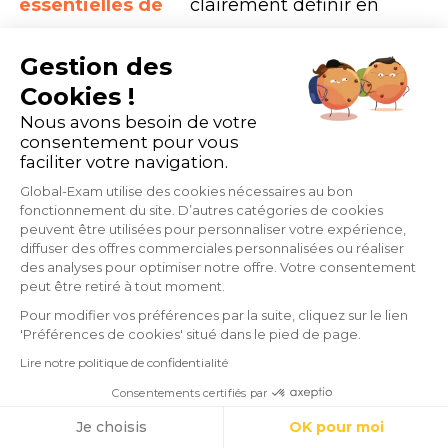
essentielles de
clairement définir en
l’outil ?
amont les caractéristiques
Gestion des
et les ressources
Cookies !
essentielles pour vos
Nous avons besoin de votre
consentement pour vous
besoins. Souhaitez-vous à
faciliter votre navigation.
tout prix un vrai suivi de
Global-Exam utilise des cookies nécessaires au bon
fonctionnement du site. D’autres catégories de cookies
progression, l’accès à des
peuvent être utilisées pour personnaliser votre expérience,
diffuser des offres commerciales personnalisées ou réaliser
statistiques d’évolution,
des analyses pour optimiser notre offre. Votre consentement
peut être retiré à tout moment.
ou alors une équipe
Pour modifier vos préférences par la suite, cliquez sur le lien
support très disponible,
'Préférences de cookies' situé dans le pied de page.
ou encore intégrer des
Lire notre politique de confidentialité
Consentements certifiés par
documents précis ?
Cookies
Je choisis
OK pour moi
Choisir les
différents